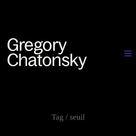
Tag /
seuil