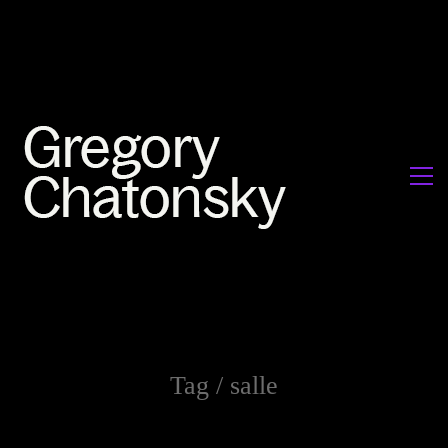
Tag /
salle