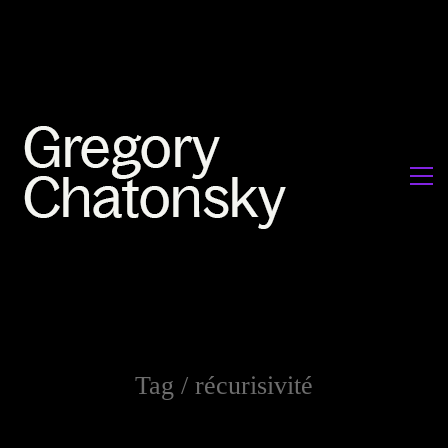
Tag /
récurisivité