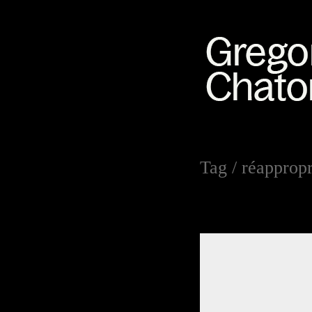
Tag /
réappropr