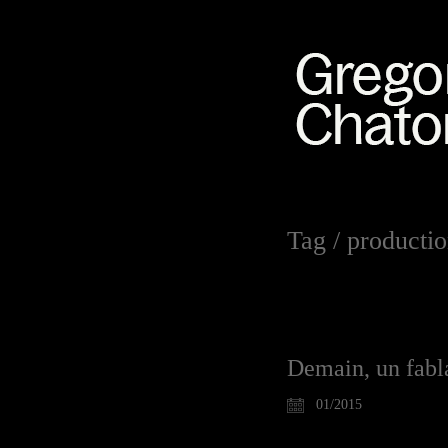
Tag /
productio
Demain, un fabl
01/2015