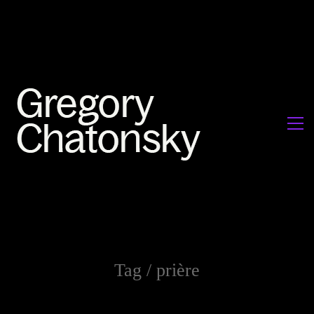
Tag /
prière