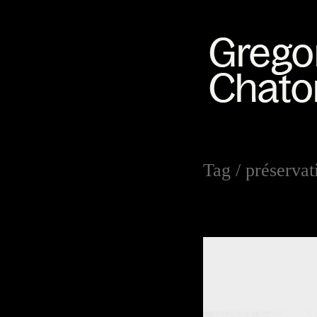
Tag /
préservat