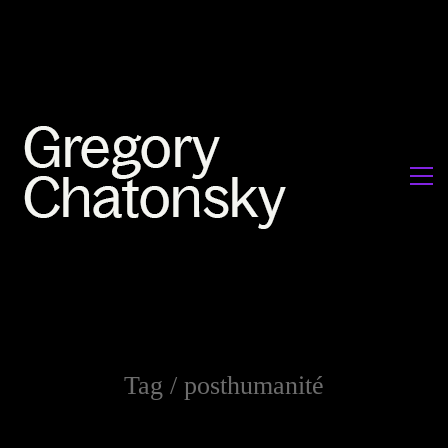
Tag /
posthumanité