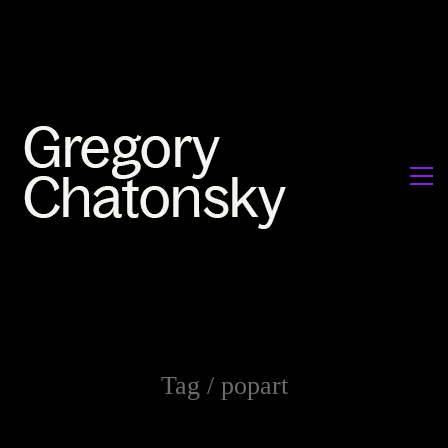
Tag /
popart