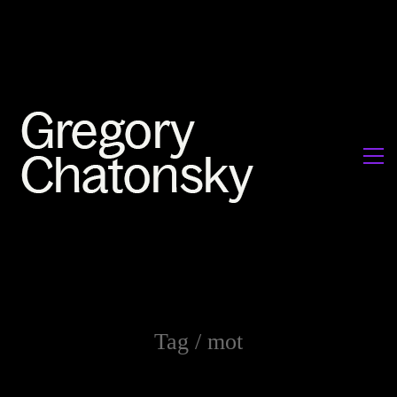
Tag /
mot