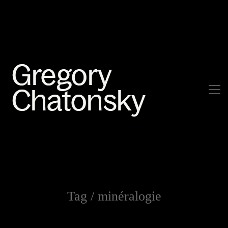
Tag /
minéralogie