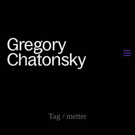
Tag /
metter