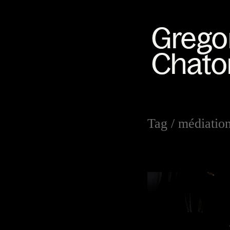
Tag /
médiation