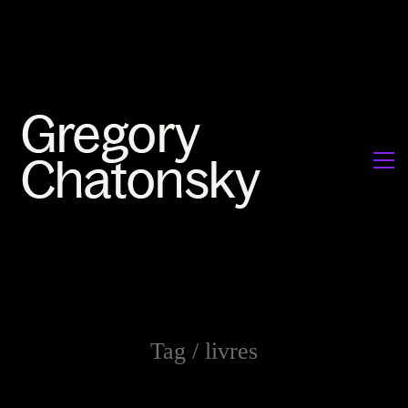
Tag /
livres