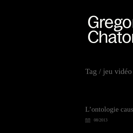
Tag /
jeu vidéo
L’ontologie caus
08/2013