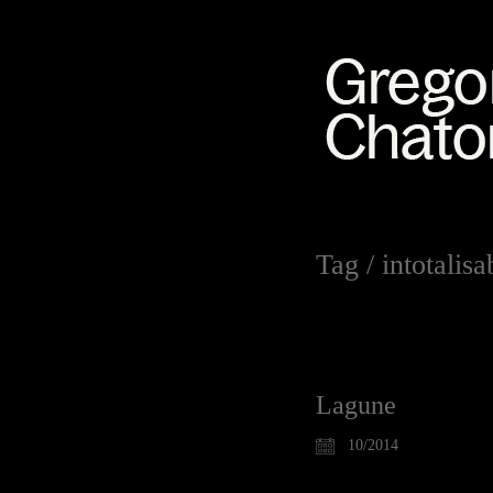
Tag /
intotalisa
Lagune
10/2014