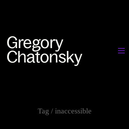
Tag /
inaccessible