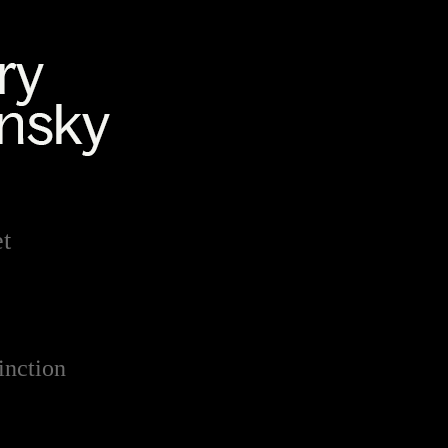
t
inction