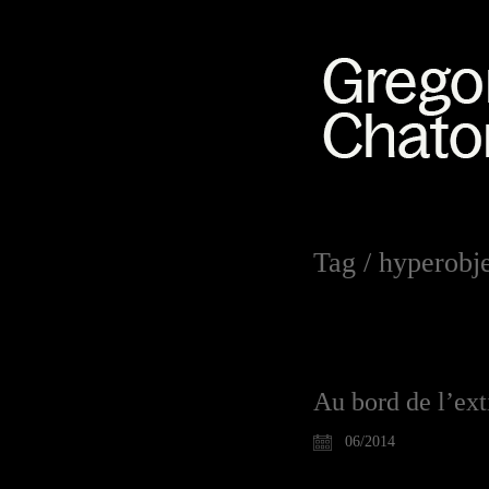
Tag /
hyperobje
Au bord de l’ext
06/2014