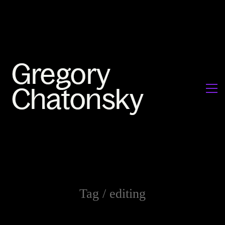
Tag /
editing