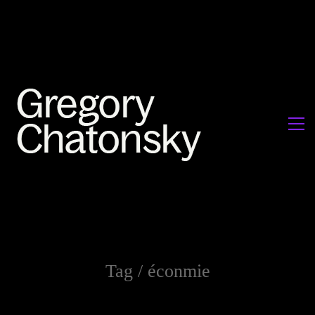
Tag /
éconmie