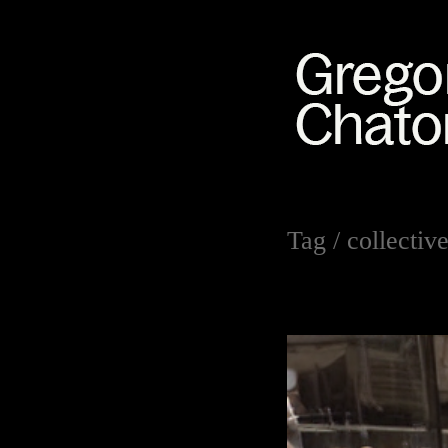
Tag /
collectiv