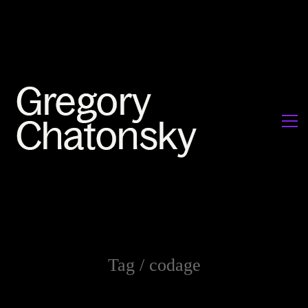
Tag /
codage