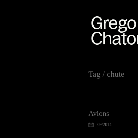
Tag /
chute
Avions
09/2014