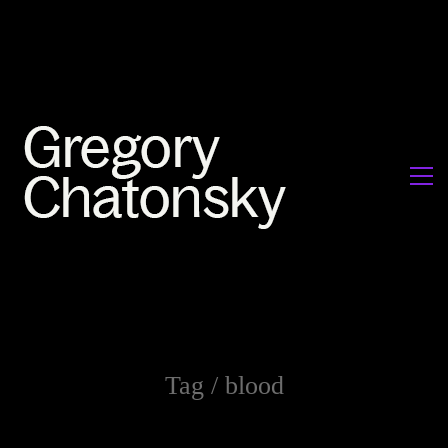
Tag /
blood