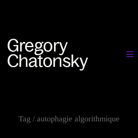
Tag /
autophagie algorithmique