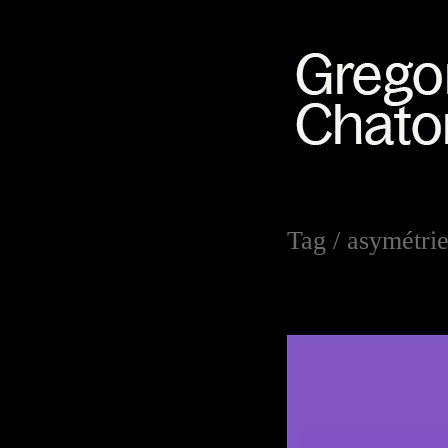
Tag /
asymétri