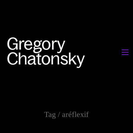
Tag /
aréflexif