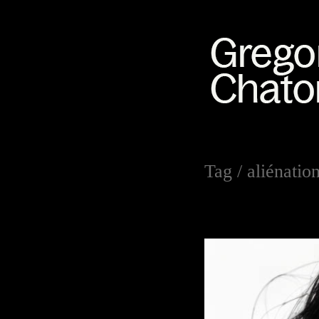
Tag /
aliénatio