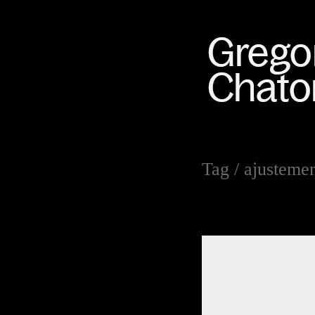
Tag /
ajusteme