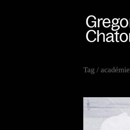
Tag /
académie