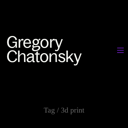
Tag /
3d print