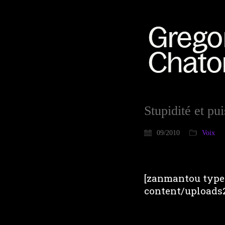
Stupidité et pu
09/2010
Voix
[zanmantou type=
content/uploads2