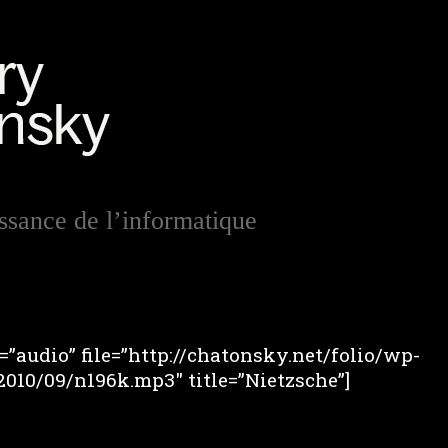
issance de l’informatique
”audio” file=”http://chatonsky.net/folio/wp-
010/09/n196k.mp3″ title=”Nietzsche”]