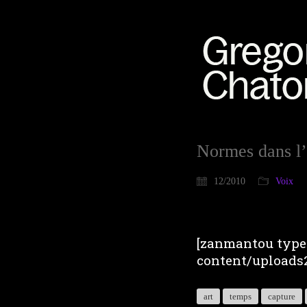
Normes dans l’
12/2010
Voix
[zanmantou type=
content/uploads2
art
temps
capture