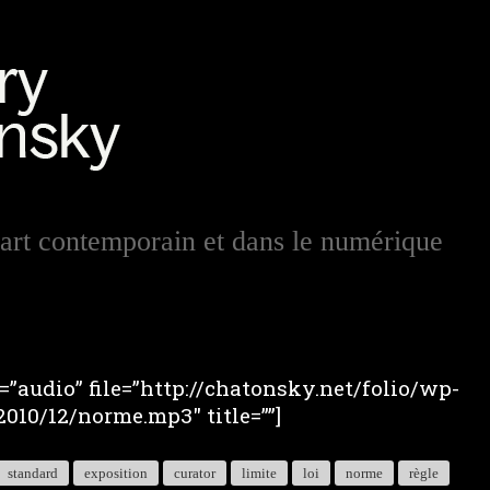
art contemporain et dans le numérique
”audio” file=”http://chatonsky.net/folio/wp-
010/12/norme.mp3″ title=””]
standard
exposition
curator
limite
loi
norme
règle