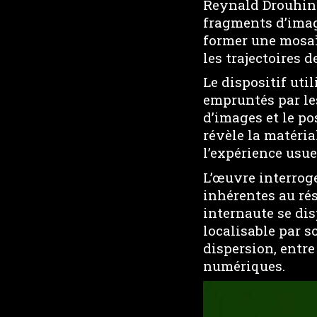
Reynald Drouhin
fragments d’imag
former une mosaï
les trajectoires 
Le dispositif uti
empruntés par le
d’images et le po
révèle la matéria
l’expérience usue
L’œuvre interroge
inhérentes au ré
internaute se di
localisable par so
dispersion, entr
numériques.