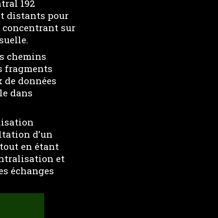
tral 192
t distants pour
e concentrant sur
suelle.
les chemins
es fragments
ux de données
ble dans
lisation
tation d’un
tout en étant
ntralisation et
des échanges