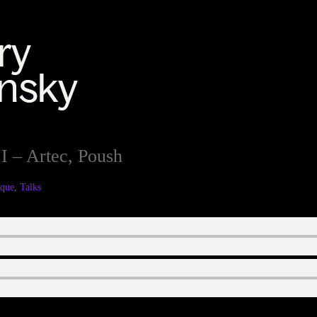
I – Artec, Poush
ique
,
Talks