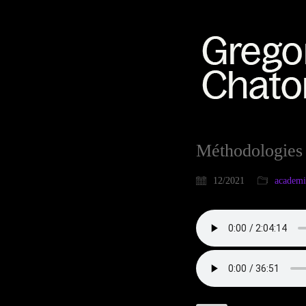
Méthodologies 
12/2021
academ