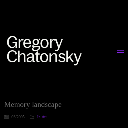
Memory landscape
03/2005
In situ