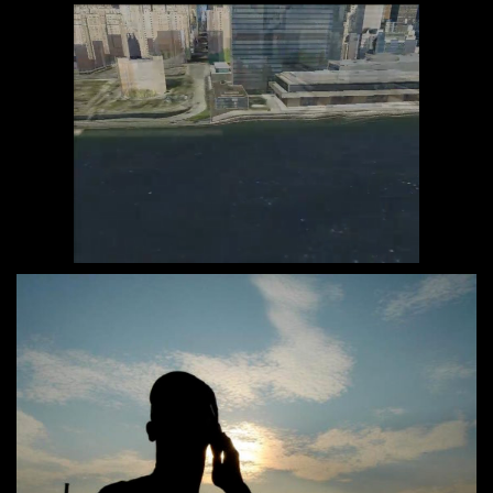
Loaded
:
Unmute
36.81%