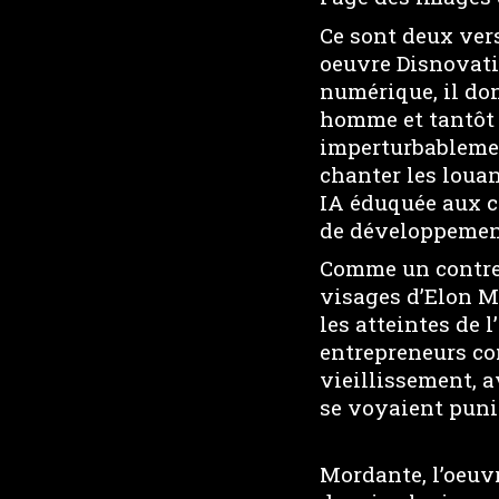
Ce sont deux ver
oeuvre Disnovati
numérique, il don
homme et tantôt c
imperturbablemen
chanter les loua
IA éduquée aux 
de développemen
Comme un contrep
visages d’Elon 
les atteintes de
entrepreneurs co
vieillissement, a
se voyaient puni
Mordante, l’oeuv