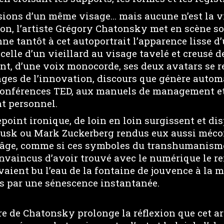
sions d’un même visage… mais aucune n’est la vr
on, l’artiste Grégory Chatonsky met en scène so
ne tantôt à cet autoportrait l’apparence lisse d’
elle d’un vieillard au visage tavelé et creusé de
t, d’une voix monocorde, ses deux avatars se r
nges de l’innovation, discours que génère auto
conférences TED, aux manuels de management e
t personnel.
oint ironique, de loin en loin surgissent et dis
Musk ou Mark Zuckerberg rendus eux aussi méco
 l’âge, comme si ces symboles du transhumanisme
nvaincus d’avoir trouvé avec le numérique le re
vaient bu l’eau de la fontaine de jouvence à la 
s par une sénescence instantanée.
re de Chatonsky prolonge la réflexion que cet a