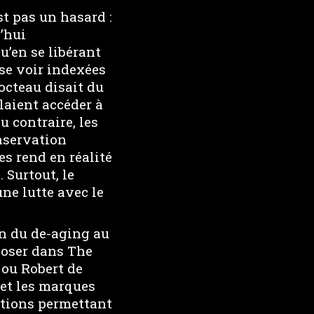
st pas un hasard :
’hui
’en se libérant
 se voir indexées
octeau disait du
laient accéder à
u contraire, les
nservation
es rend en réalité
 Surtout, le
ne lutte avec le
on du de-aging au
poser dans The
 ou Robert de
s et les marques
ations permettant