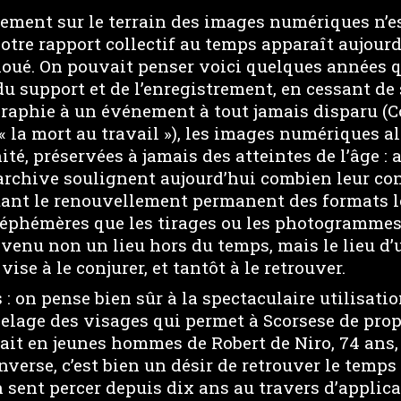
tement sur le terrain des images numériques n’e
otre rapport collectif au temps apparaît aujourd
oué. On pouvait penser voici quelques années qu
du support et de l’enregistrement, en cessant de
aphie à un événement à tout jamais disparu (C
« la mort au travail »), les images numériques al
té, préservées à jamais des atteintes de l’âge : a
l’archive soulignent aujourd’hui combien leur co
, tant le renouvellement permanent des formats l
 éphémères que les tirages ou les photogrammes.
enu non un lieu hors du temps, mais le lieu d’u
ise à le conjurer, et tantôt à le retrouver.
 : on pense bien sûr à la spectaculaire utilisati
elage des visages qui permet à Scorsese de pro
ait en jeunes hommes de Robert de Niro, 74 ans,
’inverse, c’est bien un désir de retrouver le temp
n sent percer depuis dix ans au travers d’applic