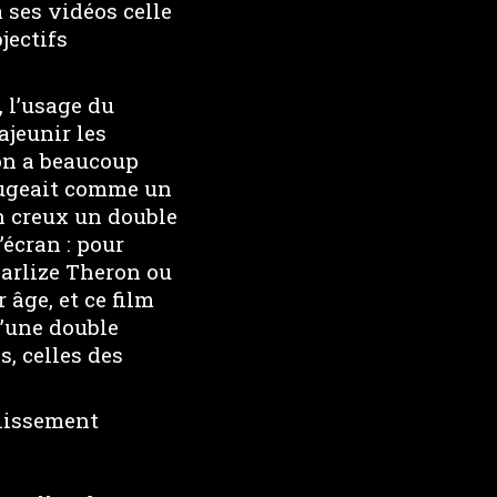
 ses vidéos celle
jectifs
, l’usage du
jeunir les
(on a beaucoup
ougeait comme un
en creux un double
écran : pour
Charlize Theron ou
 âge, et ce film
’une double
, celles des
llissement