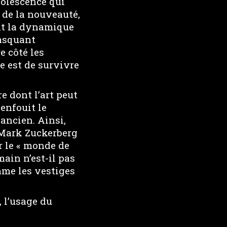
bsolescence qui
 de la nouveauté,
ont la dynamique
masquant
e côté les
e est de survivre
e dont l’art peut
enfouit le
ancien. Ainsi,
i Mark Zuckerberg
r le « monde de
ain n’est-il pas
mme les vestiges
, l’usage du