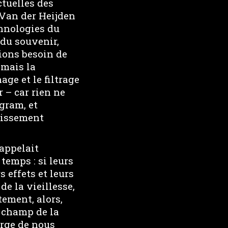
ctuelles des
 Van der Heijden
chnologies du
 du souvenir,
ions besoin de
 mais la
age et le filtrage
r – car rien ne
gram, et
llissement
appelait
temps : si leurs
 effets et leurs
e la vieillesse,
tement, alors,
e champ de la
arge de nous