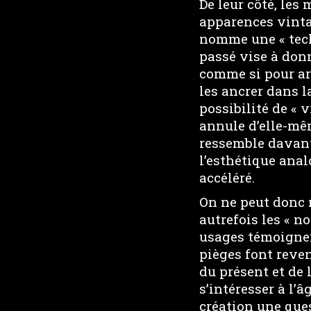
De leur côté, les
apparences vinta
nomme une « tech
passé vise à donn
comme si pour ar
les ancrer dans 
possibilité de « 
annule d’elle-mêm
ressemble davant
l’esthétique ana
accéléré.
On ne peut donc 
autrefois les « n
usages témoignent
pièges font reven
du présent et de l
s’intéresser à l’
création une ques