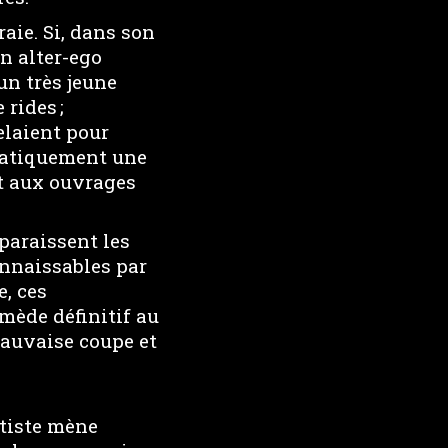
aie. Si, dans son
n alter-ego
un très jeune
 rides ;
elaient pour
matiquement une
t aux ouvrages
paraissent les
nnaissables par
, ces
mède définitif au
mauvaise coupe et
rtiste mène