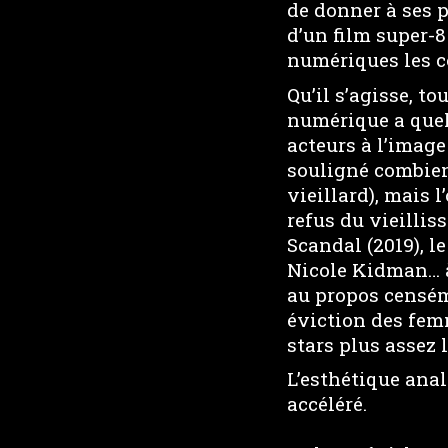
de donner à ses p
d’un film super-8 
numériques les c
Qu’il s’agisse, to
numérique a quel
acteurs à l’image
souligné combien
vieillard), mais 
refus du vieillis
Scandal (2019), l
Nicole Kidman… à 
au propos censém
éviction des femm
stars plus assez l
L’esthétique ana
accéléré.