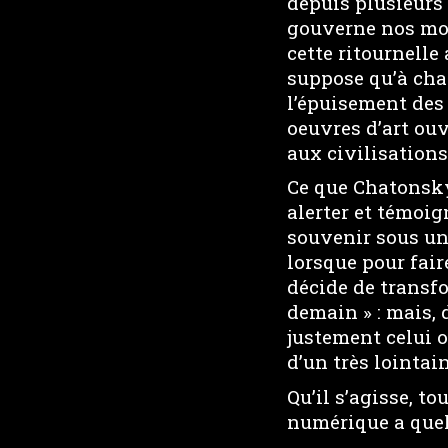
depuis plusieurs 
gouverne nos mod
cette ritournell
suppose qu’à cha
l’épuisement des 
oeuvres d’art ou
aux civilisations
Ce que Chatonsky 
alerter et témoig
souvenir sous un
lorsque pour fai
décide de transfo
demain » : mais, 
justement celui 
d’un très lointai
Qu’il s’agisse, to
numérique a quel