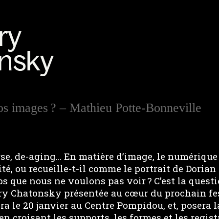
os images ? – Mathieu Potte-Bonneville
se, de-aging… En matière d’image, le numérique 
té, ou recueille-t-il comme le portrait de Dorian
s que nous ne voulons pas voir ? C’est la quest
ry Chatonsky présentée au cœur du prochain fe
ira le 20 janvier au Centre Pompidou, et, posera 
en croisant les supports, les formes et les regist