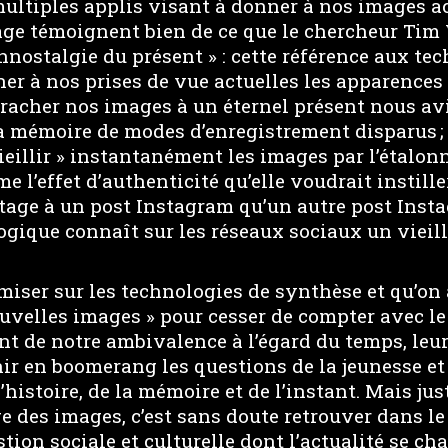
 multiples applis visant à donner à nos images a
ge témoignent bien de ce que le chercheur Tim
nostalgie du présent » : cette référence aux te
er à nos prises de vue actuelles les apparences
racher nos images à un éternel présent nous av
la mémoire de modes d’enregistrement disparus ;
vieillir » instantanément les images par l’étalonn
e l’effet d’authenticité qu’elle voudrait instille
age à un post Instagram qu’un autre post Insta
logique connaît sur les réseaux sociaux un viei
miser sur les technologies de synthèse et qu’on 
ouvelles images » pour cesser de compter avec le 
 de notre ambivalence à l’égard du temps, leurs
ir en boomerang les questions de la jeunesse et d
’histoire, de la mémoire et de l’instant. Mais jus
âge des images, c’est sans doute retrouver dans l
tion sociale et culturelle dont l’actualité se ch