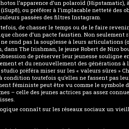
hotos l’apparence d’un polaroïd (Hipstamatic), à
(iSup8), ou préférer à l’implacable netteté des ob
ouleurs passées des filtres Instagram.
utefois, de chasser le temps ou de le faire revenir
que chose d’un pacte faustien. Non seulement ra
 ne rend pas la souplesse à leurs articulations 
, dans The Irishman, le jeune Robert de Niro b
l’obsession de préserver leur jeunesse souligne 
sement et du renouvellement des générations à l’
e studio préféra miser sur les « valeurs sûres » 
condition toutefois qu’elles ne fassent pas leur
ent féministe peut être vu comme le symbole d
es – celle des jeunes actrices pas assez connues
isses.
logique connaît sur les réseaux sociaux un viei