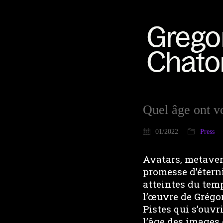
Quel âge ont v
01/2022
Press
Avatars, metaver
promesse d’éterni
atteintes du temp
l’œuvre de Grégo
Pistes qui s’ouvr
l’âge des images 