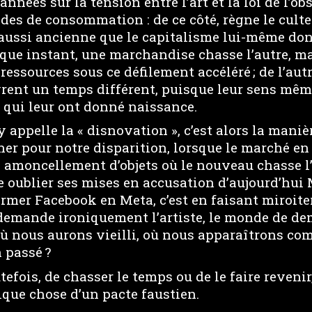
années sur la tension entre l’art et la loi de l’o
es de consommation : de ce côté, règne le culte
e aussi ancienne que le capitalisme lui-même d
que instant, une marchandise chasse l’autre, 
ressources sous ce défilement accéléré ; de l’autr
vrent un temps différent, puisque leur sens mêm
 qui leur ont donné naissance.
appelle la « disnovation », c’est alors la manièr
ner pour notre disparition, lorsque le marché en 
 amoncellement d’objets où le nouveau chasse l’
re oublier ses mises en accusation d’aujourd’hu
rmer Facebook en Meta, c’est en faisant miroite
demande ironiquement l’artiste, le monde de dem
où nous aurons vieilli, où nous apparaîtrons co
n passé ?
utefois, de chasser le temps ou de le faire revenir
que chose d’un pacte faustien.