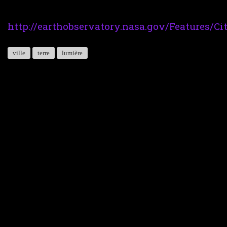
http://earthobservatory.nasa.gov/Features/Ci
ville
terre
lumière