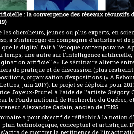
ificielle : la convergence des réseaux récursifs 
19)
e les chercheurs, jeunes ou plus experts, en sc
s», à s’interroger en compagnie d’artistes et de 
 que le digital fait à l’époque contemporaine. A
u temps, une autre sur l’intelligence artificielle,
agination artificielle». Le séminaire alterne ent
iers de pratique et de discussion (plus restreints
xpositions, organisation d’expositions (« A Rebour
Lettres, juin 2017). Le projet se déploira pour 201
rice Joyeux-Prunel à l’aide de l’artiste Grégory
par le Fonds national de Recherche du Québec, e
epreneur Alexandre Cadain, ancien de l’ENS.
minaire a pour objectif de réfléchir à la notion 
un plan technologique, conceptuel et artistique. 
 s’agira de montrer la pertinence de l’imaginatio