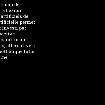
e champ de
 réflexion
rtificiels de
tificielle permet
t investi par
pective
pparaîtra au
s, alternative à
pothétique futur
ine.