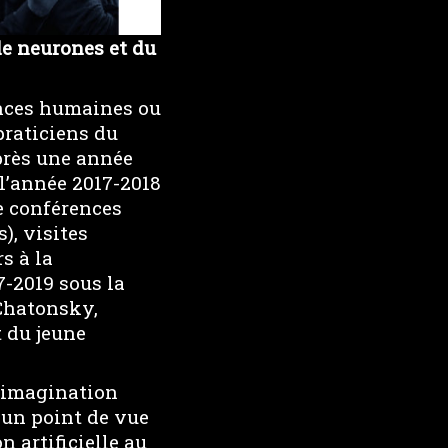
de neurones et du
iences humaines ou
praticiens du
près une année
 l’année 2017-2018
re conférences
), visites
s à la
7-2019 sous la
 Chatonsky,
t du jeune
d’imagination
D’un point de vue
n artificielle au