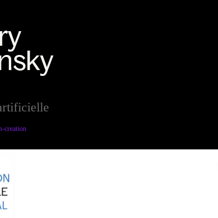
rtificielle
h-creation