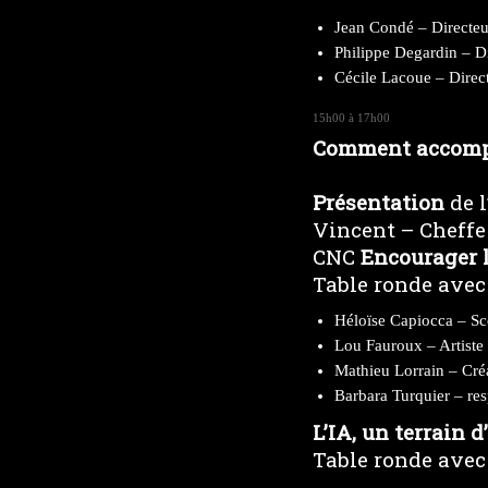
Jean Condé – Directeur
Philippe Degardin – D
Cécile Lacoue – Direct
15h00 à 17h00
Comment accompa
Présentation
de l
Vincent – Cheffe
CNC
Encourager l
Table ronde avec 
Héloïse Capiocca – Scé
Lou Fauroux – Artiste 
Mathieu Lorrain – Cr
Barbara Turquier – res
L’IA, un terrain
Table ronde avec 