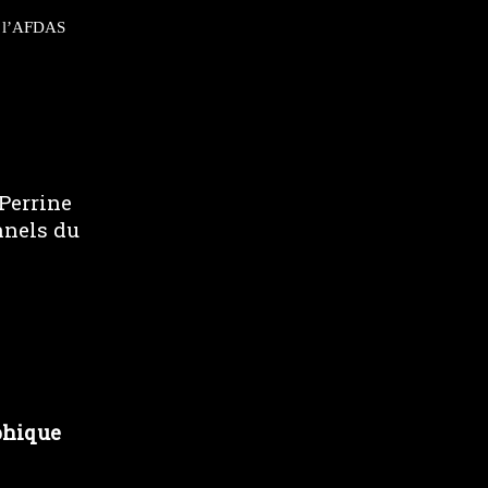
de l’AFDAS
 Perrine
nnels du
phique