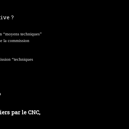
ive ?
on “moyens techniques”
de la commission
ission “techniques
p
ers par le CNC,