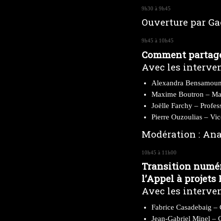
9h30 à 9h45
Ouverture par Ga
9h45 à 10h45
Comment partager 
Avec les interven
Alexandra Bensamoun – 
Maxime Boutron – Maît
Joëlle Farchy – Profess
Pierre Ouzoulias – Vic
Modération : Ana
10h45 à 11h00
Transition numéri
l’Appel à projets
Avec les interven
Fabrice Casadebaig – 
Jean-Gabriel Minel – 