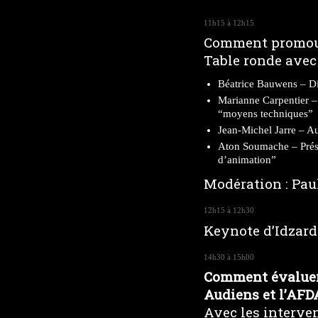
11h15 à 12h15
Comment promouvo
Table ronde avec 
Béatrice Bauwens – Di
Marianne Carpentier –
“moyens techniques”
Jean-Michel Jarre – A
Aton Soumache – Prési
d’animation”
Modération : Pau
12h15 à 12h30
Keynote d’Idzard 
14h30 à 15h00
Comment évaluer l
Audiens et l’AFD
Avec les interven