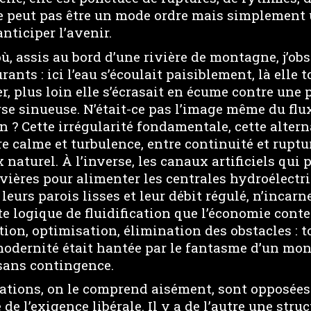
ne peut pas être un mode ordre mais simplement u
nticiper l’avenir.
où, assis au bord d’une rivière de montagne, j’obs
ants : ici l’eau s’écoulait paisiblement, là elle 
r, plus loin elle s’écrasait en écume contre une 
se sinueuse. N’était-ce pas l’image même du flu
 ? Cette irrégularité fondamentale, cette alter
e calme et turbulence, entre continuité et ruptur
x naturel. À l’inverse, les canaux artificiels qui 
vières pour alimenter les centrales hydroélectri
leurs parois lisses et leur débit régulé, n’incarn
te logique de fluidification que l’économie cont
tion, optimisation, élimination des obstacles : t
odernité était hantée par le fantasme d’un mon
 sans contingence.
ations, on le comprend aisément, sont opposées. 
 de l’exigence libérale. Il y a de l’autre une str