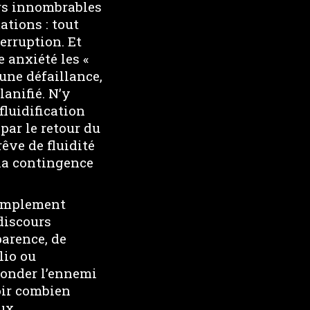
urs innombrables
ations : tout
erruption. Et
 anxiété les «
une défaillance,
anifié. N’y
fluidification
ar le retour du
êve de fluidité
la contingence
simplement
 discours
arence, de
lio ou
fonder l’ennemi
voir combien
ux.