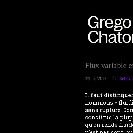
Flux variable e
02/2012
Réflexi
Il faut distingue
nommons « fluidif
sans rupture. Son
constitue la plup
qu’on rende fluid
n’est pas continu