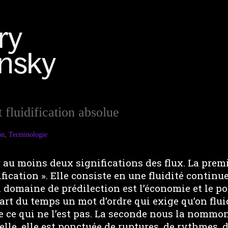
t fluidification absolue
on
,
Terminologie
r au moins deux significations des flux. La prem
ication ». Elle consiste en une fluidité continue
 domaine de prédilection est l’économie et le pol
art du temps un mot d’ordre qui exige qu’on fluidi
e ce qui ne l’est pas. La seconde nous la nommons 
elle, elle est ponctuée de ruptures, de rythmes, 