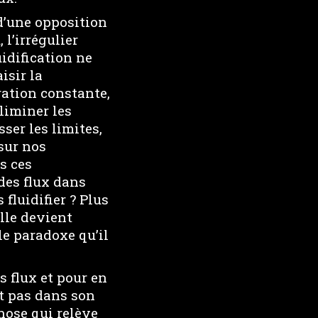
 d’une opposition
 l’irrégulier
luidification ne
isir la
ration constante,
éliminer les
sser les limites,
sur nos
s ces
des flux dans
luidifier ? Plus
elle devient
le paradoxe qu’il
s flux et pour en
nt pas dans son
hose qui relève