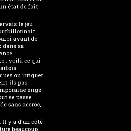
n état de fait
ervais le jeu
tourbillonnait
paroi avant de
x dans sa
nance
e : voilà ce qui
parfois
ques ou irriguer
ent-ils pas
emporaine érige
out se passe
de sans accroc,
Il y a d’un côté
ucture beaucoup