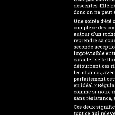
descentes. Elle 
donc on ne peut a
Une soirée d’été 
complexe des cour
autour d’un roche
reprendre sa cour
seconde acception
imprévisible entr
caractérise le flu
détournent ces ri
les champs, avec 
parfaitement cet
en idéal ? Régula
comme si notre m
sans résistance,
Ces deux signific
tout ce qui relève