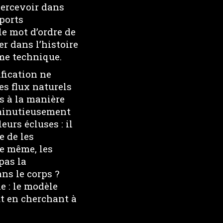
apercevoir dans
pports
e mot d’ordre de
er dans l’histoire
me technique.
ification ne
es flux naturels
s à la manière
 minutieusement
eurs écluses : il
e de les
De même, les
pas la
ns le corps ?
 : le modèle
ut en cherchant à