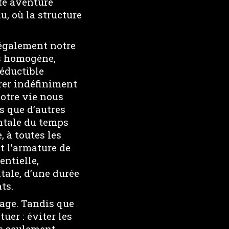
tte aventure
u, où la structure
 également notre
ps homogène,
réductible
irer indéfiniment
notre vie nous
s que d’autres
ntale du temps
 à toutes les
t l’armature de
entielle,
tale, d’une durée
ts.
gage. Tandis que
uer : éviter les
as seulement