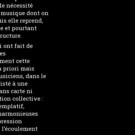
le nécessité
e musique dont on
is elle reprend,
ie et pourtant
ructure.
 ont fait de
ues
ément cette
a priori mais
siciens, dans le
isté à une
ans carte ni
ion collective :
emplatif,
 harmonieuses
pression
s l’écoulement