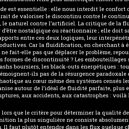
de est essentielle : elle nous interdit le confort
irait de valoriser le discontinu contre le continu,
, le naturel contre l’artificiel. La critique de la f
d’être nostalgique ou réactionnaire ; elle doit sa
pports entre ces deux logiques, leur interpénét
oductives. Car la fluidification, en cherchant à 
, ne fait-elle pas que déplacer le problème, repou
es formes de discontinuité ? Les embouteillages 
rashs boursiers, les black-outs énergétiques : tou
moignent-ils pas de la résurgence paradoxale 
haotique au cœur même des systèmes censés les f
nise autour de l’idéal de fluidité parfaite, plus 
ptures, aux accidents, aux catastrophes : voilà 
ors que le critère pour déterminer la qualité de
inition la plus singulière ne consiste absolume
. Il faut plutôt entendre dans les flux quelque c