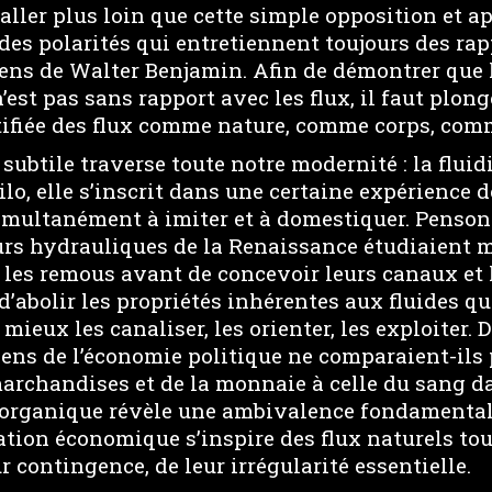
t aller plus loin que cette simple opposition et 
des polarités qui entretiennent toujours des ra
sens de Walter Benjamin. Afin de démontrer que l
n’est pas sans rapport avec les flux, il faut plong
tifiée des flux comme nature, comme corps, com
 subtile traverse toute notre modernité : la fluid
ilo, elle s’inscrit dans une certaine expérience d
simultanément à imiter et à domestiquer. Penson
urs hydrauliques de la Renaissance étudiaient
t les remous avant de concevoir leurs canaux et l
d’abolir les propriétés inhérentes aux fluides qu
ieux les canaliser, les orienter, les exploiter. 
ens de l’économie politique ne comparaient-ils 
archandises et de la monnaie à celle du sang da
organique révèle une ambivalence fondamentale
lation économique s’inspire des flux naturels to
ur contingence, de leur irrégularité essentielle.