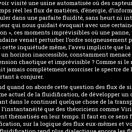
voir visité une usine automatisée où des capte
ps réel les flux de matières, d’énergie, d’inform
uler dans une parfaite fluidité, sans heurt ni int
ieur qui nous guidait évoquait avec une certaine
ion », ces moments imprévisibles où une panne, 
udaine venait perturber l’ordre soigneusement pl
s cette inquiétude même, l’aveu implicite que la 
 un horizon inaccessible, constamment menacé p
nsion chaotique et imprévisible ? Comme si le r
it jamais complètement exorciser le spectre de 
rtant à conjurer.
and quand on aborde cette question des flux de 
me actuel de la fluidification, de développer un
t dans le continuel quelque chose de la transp
 l’instantanéité que des théoriciens comme Viri
nt thématisés en leur temps. Il faut en ce sens 
dification, sur la logique des flux eux-mêmes et 
fluidification rend plus dialectique encore les fl