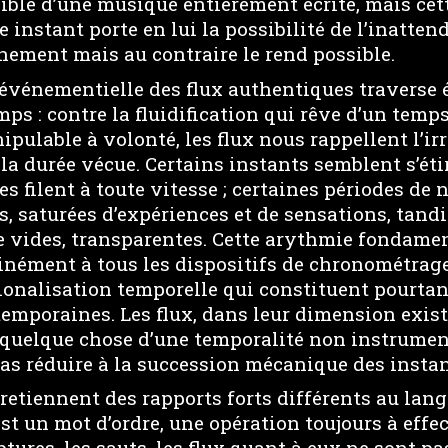
sible d’une musique entièrement écrite, mais ce
 instant porte en lui la possibilité de l’inattend
énement mais au contraire le rend possible.
événementielle des flux authentiques traverse
ps : contre la fluidification qui rêve d’un tem
ipulable à volonté, les flux nous rappellent l’ir
la durée vécue. Certains instants semblent s’ét
es filent à toute vitesse ; certaines périodes de 
, saturées d’expériences et de sensations, tandi
 vides, transparentes. Cette arythmie fondame
inément à tous les dispositifs de chronométrage,
ionalisation temporelle qui constituent pourtan
emporaines. Les flux, dans leur dimension exist
 quelque chose d’une temporalité non instrumen
pas réduire à la succession mécanique des instan
retiennent des rapports forts différents au lan
est un mot d’ordre, une opération toujours à effect
tures, les sauts, les flux quant à eux ne sont p