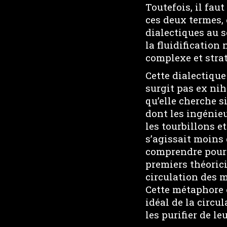
Toutefois, il fau
ces deux termes, 
dialectiques au 
la fluidification 
complexe et stra
Cette dialectique
surgit pas ex nih
qu’elle cherche 
dont les ingénie
les tourbillons e
s’agissait moins 
comprendre pour m
premiers théorici
circulation des m
Cette métaphore 
idéal de la circu
les purifier de le