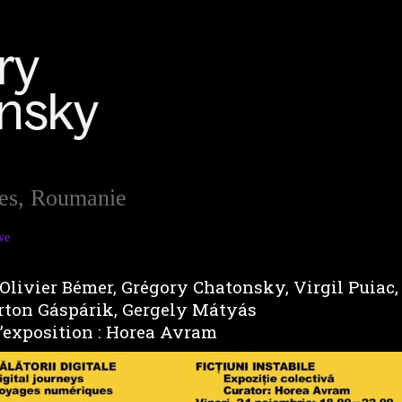
bles, Roumanie
ve
Olivier Bémer, Grégory Chatonsky, Virgil Puiac,
árton Gáspárik, Gergely Mátyás
’exposition : Horea Avram