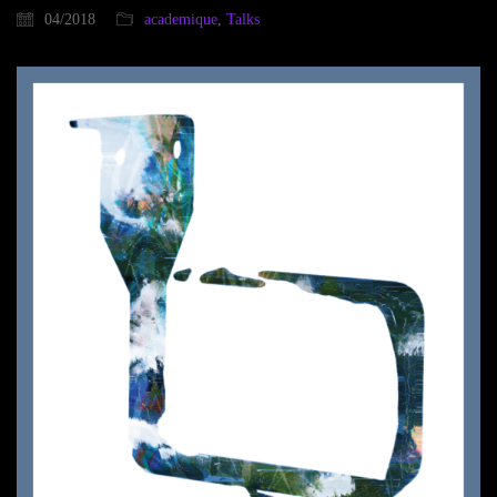
04/2018
academique
,
Talks