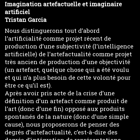
Imagination artefactuelle et imaginaire
y
artificiel
Tristan Garcia
V
Nous distinguerons tout d’abord
i
l’artificialité comme projet récent de
production d’une subjectivité (l’intelligence
d
artificielle) de l’artefactualité comme projet
très ancien de production d’une objectivité
e
(un artefact, quelque chose qui a été voulu
et qui n’a plus besoin de cette volonté pour
o
être ce qu’il est).
Après avoir pris acte de la crise d’une
définition d’un artefact comme produit de
l’art (donc d’une fin) opposé aux produits
spontanés de la nature (donc d’une simple
cause), nous proposerons de penser des
degrés d’artefactualité, c’est-à-dire des
degrés d’intégration de représentations