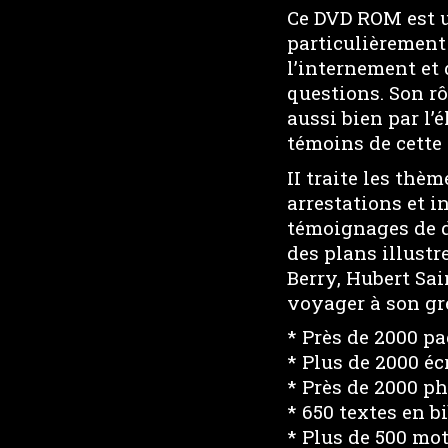
Ce DVD ROM est un
particulièrement 
l’internement et 
questions. Son rô
aussi bien par l’
témoins de cette 
II traite les thèm
arrestations et i
témoignages de dé
des plans illustr
Berry, Hubert Sa
voyager à son gré
* Près de 2000 p
* Plus de 2000 éc
* Près de 2000 ph
* 650 textes en b
* Plus de 500 mo