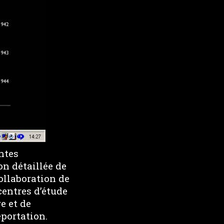
ntes
n détaillée de
collaboration de
centres d’étude
e et de
éportation.