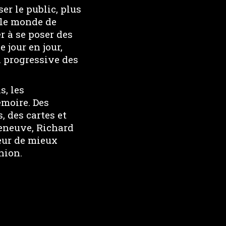
er le public, plus
r le monde de
er à se poser des
 jour en jour,
n progressive des
s, les
émoire. Des
, des cartes et
Deneuve, Richard
eur de mieux
nion.