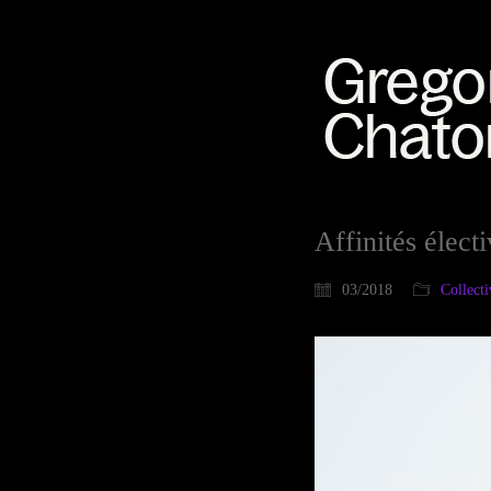
Affinités élect
03/2018
Collecti