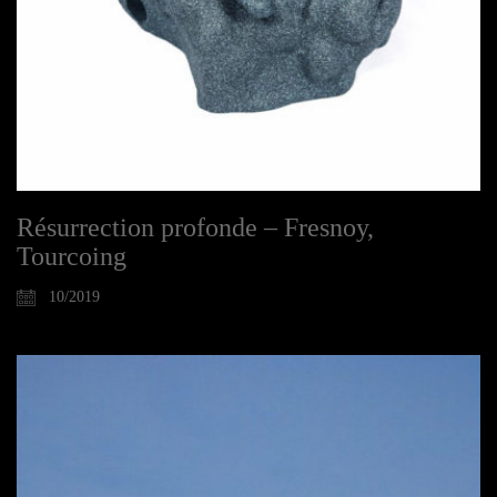
Résurrection profonde – Fresnoy,
Tourcoing
10/2019