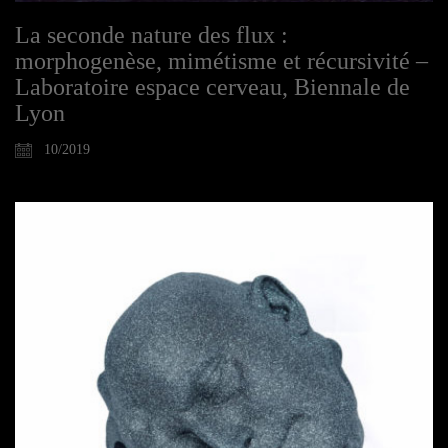
La seconde nature des flux :
morphogenèse, mimétisme et récursivité –
Laboratoire espace cerveau, Biennale de
Lyon
10/2019