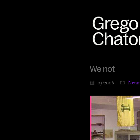
We not
03/2006
Netar