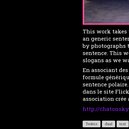
This work takes 
an generic sente
by photographs t
sentence. This w
slogans as we w
En associant des
formule génériqu
sentence polaire.
dans le site Flic
association crée 
http://chatonsk
Twitter
dual
text