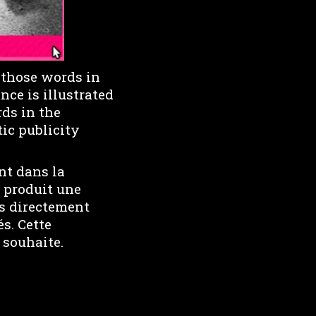
 those words in
ce is illustrated
ds in the
ic publicity
nt dans la
 produit une
es directement
s. Cette
 souhaite.