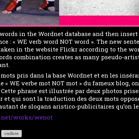
words in the Wordnet database and then insert
nce : « WE verb word NOT word ». The new senten
aken in the website Flickr according to the wor
ords combination creates as many pseudo-artist
ant.
 mots pris dans la base Wordnet et en les inséra
e « WE verbe mot NOT mot » du fameux blog, on
 Cette phrase est illustrée par deux photos pris
kr et qui sont la traduction des deux mots opposé
autant de slogans aristico-publicitaires qu’on le
y.net/works/wenot
endless