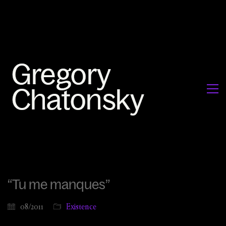
“Tu me manques”
08/2011
Existence