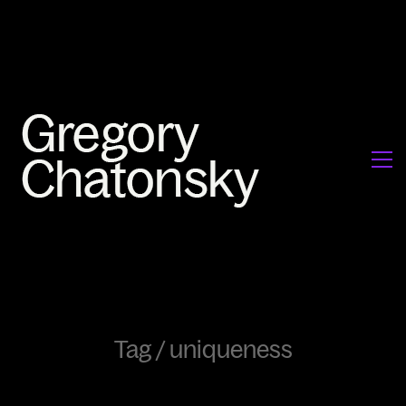
Tag /
uniqueness