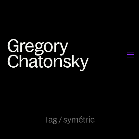
Tag /
symétrie